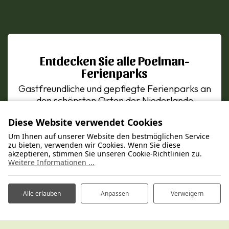
Entdecken Sie alle Poelman-
Ferienparks
Gastfreundliche und gepflegte Ferienparks an
den schönsten Orten der Niederlande
Diese Website verwendet Cookies
Um Ihnen auf unserer Website den bestmöglichen Service
zu bieten, verwenden wir Cookies. Wenn Sie diese
akzeptieren, stimmen Sie unseren Cookie-Richtlinien zu.
Weitere Informationen ...
Alle erlauben
Anpassen
Verweigern
Ferienpark Hertenhorst
Kaapbergweg 45
7361 TG Beekbergen, NL