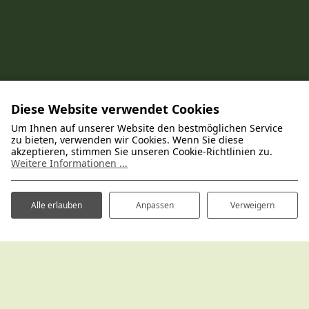
Diese Website verwendet Cookies
Um Ihnen auf unserer Website den bestmöglichen Service
Entdecken Sie alle Poelman-
zu bieten, verwenden wir Cookies. Wenn Sie diese
Ferienparks
akzeptieren, stimmen Sie unseren Cookie-Richtlinien zu.
Weitere Informationen ...
Gastfreundliche und gepflegte Ferienparks an
den schönsten Orten der Niederlande
Alle erlauben
Anpassen
Verweigern