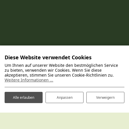
Diese Website verwendet Cookies
Um Ihnen auf unserer Website den bestmöglichen Service
zu bieten, verwenden wir Cookies. Wenn Sie diese
akzeptieren, stimmen Sie unseren Cookie-Richtlinien zu.
Weitere Informationen ...
Entdecken Sie alle Poelman-
Alle erlauben
Anpassen
Verweigern
Ferienparks
Gastfreundliche und gepflegte Ferienparks an
den schönsten Orten der Niederlande