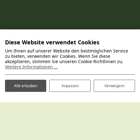
Diese Website verwendet Cookies
Entdecken Sie alle Poelman-
Um Ihnen auf unserer Website den bestmöglichen Service
zu bieten, verwenden wir Cookies. Wenn Sie diese
Ferienparks
akzeptieren, stimmen Sie unseren Cookie-Richtlinien zu.
Weitere Informationen ...
Gastfreundliche und gepflegte Ferienparks an
den schönsten Orten der Niederlande
Alle erlauben
Anpassen
Verweigern
Ferienpark Hertenhorst
Kaapbergweg 45